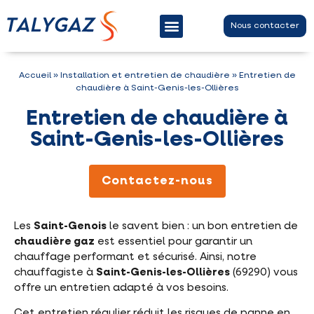
Nous contacter
Entretien chaudière gaz
Contrat d’entretien
Dépannage chaudière gaz
Accueil
»
Installation et entretien de chaudière
»
Entretien de
chaudière à Saint-Genis-les-Ollières
Entretien de chaudière à
Saint-Genis-les-Ollières
Contactez-nous
Les
Saint-Genois
le savent bien : un bon entretien de
chaudière gaz
est essentiel pour garantir un
chauffage performant et sécurisé. Ainsi, notre
chauffagiste à
Saint-Genis-les-Ollières
(69290) vous
offre un entretien adapté à vos besoins.
Cet entretien régulier réduit les risques de panne en