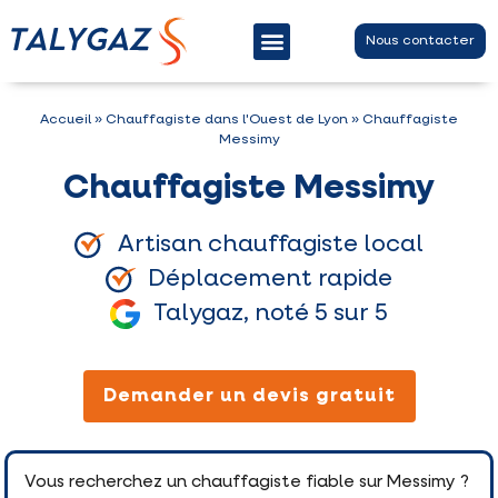
Nous contacter
Entretien chaudière gaz
Contrat d’entretien
Dépannage chaudière gaz
Accueil
»
Chauffagiste dans l'Ouest de Lyon
»
Chauffagiste
Messimy
Chauffagiste Messimy
Artisan chauffagiste local
Déplacement rapide
Talygaz, noté 5 sur 5
Demander un devis gratuit
Vous recherchez un chauffagiste fiable sur Messimy ?