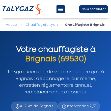
Nous contacter
Entretien chaudière gaz
Contrat d’entretien
Dépannage chaudière gaz
Accueil
›
Chauffagiste Lyon
›
Chauffagiste Brignais
Votre chauffagiste à
Brignais (69530)
Talygaz s'occupe de votre chaudière gaz à
Brignais : dépannage le jour même,
entretien réglementaire annuel,
remplacement d'appareils.
À 12 km de Brignais
Intervention 7j/7