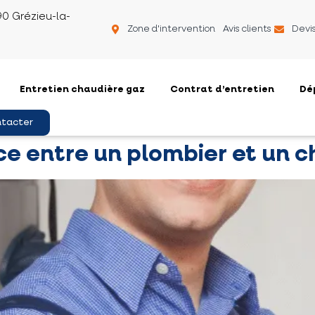
90 Grézieu-la-
Zone d'intervention
Avis clients
Devis
Entretien chaudière gaz
Contrat d’entretien
Dé
ntacter
nce entre un plombier et un c